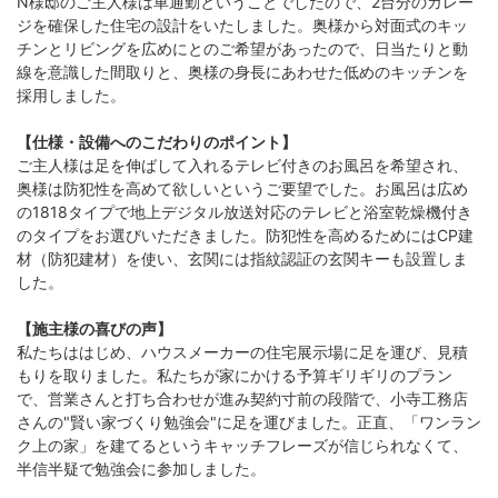
N様邸のご主人様は車通勤ということでしたので、2台分のガレー
ジを確保した住宅の設計をいたしました。奥様から対面式のキッ
チンとリビングを広めにとのご希望があったので、日当たりと動
線を意識した間取りと、奥様の身長にあわせた低めのキッチンを
採用しました。
【仕様・設備へのこだわりのポイント】
ご主人様は足を伸ばして入れるテレビ付きのお風呂を希望され、
奥様は防犯性を高めて欲しいというご要望でした。お風呂は広め
の1818タイプで地上デジタル放送対応のテレビと浴室乾燥機付き
のタイプをお選びいただきました。防犯性を高めるためにはCP建
材（防犯建材）を使い、玄関には指紋認証の玄関キーも設置しま
した。
【施主様の喜びの声】
私たちははじめ、ハウスメーカーの住宅展示場に足を運び、見積
もりを取りました。私たちが家にかける予算ギリギリのプラン
で、営業さんと打ち合わせが進み契約寸前の段階で、小寺工務店
さんの"賢い家づくり勉強会"に足を運びました。正直、「ワンラン
ク上の家」を建てるというキャッチフレーズが信じられなくて、
半信半疑で勉強会に参加しました。