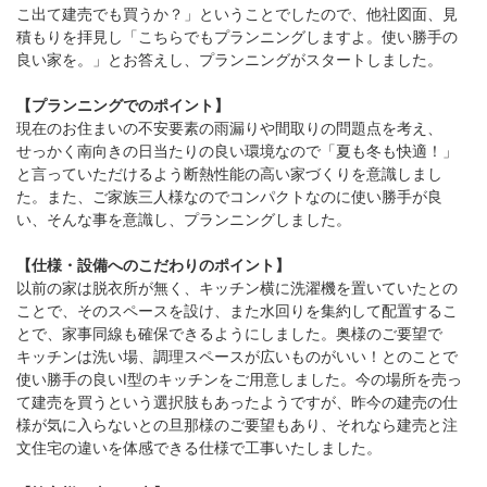
こ出て建売でも買うか？」ということでしたので、他社図面、見
積もりを拝見し「こちらでもプランニングしますよ。使い勝手の
良い家を。」とお答えし、プランニングがスタートしました。
【プランニングでのポイント】
現在のお住まいの不安要素の雨漏りや間取りの問題点を考え、
せっかく南向きの日当たりの良い環境なので「夏も冬も快適！」
と言っていただけるよう断熱性能の高い家づくりを意識しまし
た。また、ご家族三人様なのでコンパクトなのに使い勝手が良
い、そんな事を意識し、プランニングしました。
【仕様・設備へのこだわりのポイント】
以前の家は脱衣所が無く、キッチン横に洗濯機を置いていたとの
ことで、そのスペースを設け、また水回りを集約して配置するこ
とで、家事同線も確保できるようにしました。奥様のご要望で
キッチンは洗い場、調理スペースが広いものがいい！とのことで
使い勝手の良いI型のキッチンをご用意しました。今の場所を売っ
て建売を買うという選択肢もあったようですが、昨今の建売の仕
様が気に入らないとの旦那様のご要望もあり、それなら建売と注
文住宅の違いを体感できる仕様で工事いたしました。