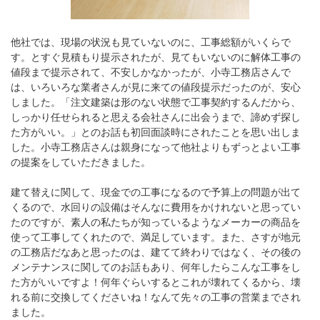
他社では、現場の状況も見ていないのに、工事総額がいくらで
す。とすぐ見積もり提示されたが、見てもいないのに解体工事の
値段まで提示されて、不安しかなかったが、小寺工務店さんで
は、いろいろな業者さんが見に来ての値段提示だったのが、安心
しました。「注文建築は形のない状態で工事契約するんだから、
しっかり任せられると思える会社さんに出会うまで、諦めず探し
た方がいい。」とのお話も初回面談時にされたことを思い出しま
した。小寺工務店さんは親身になって他社よりもずっとよい工事
の提案をしていただきました。
建て替えに関して、現金での工事になるので予算上の問題が出て
くるので、水回りの設備はそんなに費用をかけれないと思ってい
たのですが、素人の私たちが知っているようなメーカーの商品を
使って工事してくれたので、満足しています。また、さすが地元
の工務店だなあと思ったのは、建てて終わりではなく、その後の
メンテナンスに関してのお話もあり、何年したらこんな工事をし
た方がいいですよ！何年ぐらいするとこれが壊れてくるから、壊
れる前に交換してくださいね！なんて先々の工事の営業までされ
ました。