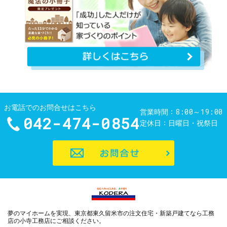
お電話でのお問合せはこちら
8:00～19:00
営業時間
042-474-0854
定休日
日曜日・祝祭日
お問合せ
夢のマイホームを実現、
東京都東久留米市の注文住宅・新築戸建てなら工務
店の小寺工務店
にご相談ください。