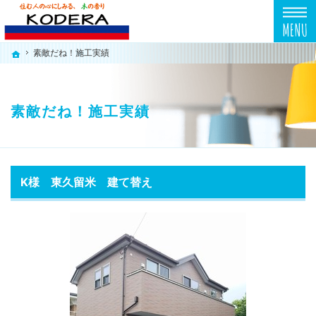
プロの目線からご提案。東京都東久留米市の注文住宅・新築戸建てを手がける工務店なら
東京都東久留米市の新築・注文住宅・新築戸建てを手がける工務店なら小寺工務店
素敵だね！施工実績
素敵だね！施工実績
ホーム
ホーム
素敵だね！施工実績
K様 東久留米 建て替え