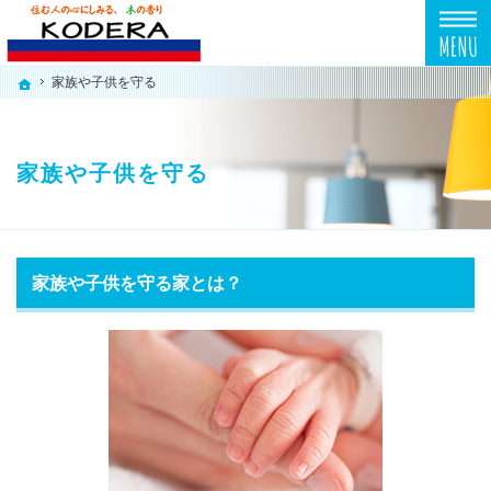
プロの目線からご提案。東京都東久留米市の注文住宅・新築戸建てを手がける工務店なら
東京都東久留米市の新築・注文住宅・新築戸建てを手がける工務店なら小寺工務店
家族や子供を守る
家族や子供を守る
ホーム
ホーム
家族や子供を守る
家族や子供を守る家とは？