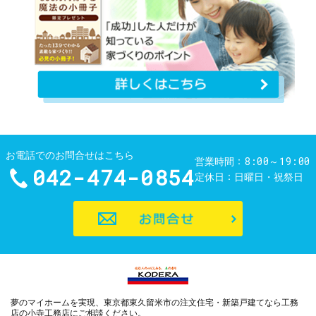
お電話でのお問合せはこちら
8:00～19:00
営業時間
042-474-0854
定休日
日曜日・祝祭日
お問合せ
夢のマイホームを実現、
東京都東久留米市の注文住宅・新築戸建てなら工務
店の小寺工務店
にご相談ください。