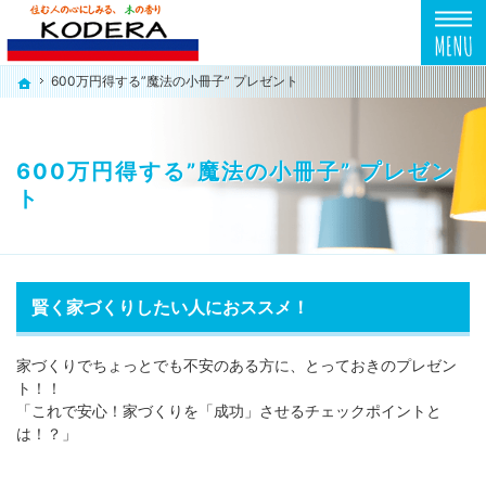
プロの目線からご提案。東京都東久留米市の注文住宅・新築戸建てを手がける工務店なら
東京都東久留米市の新築・注文住宅・新築戸建てを手がける工務店なら小寺工務店
600万円得する”魔法の小冊子” プレゼント
600万円得する”魔法の小冊子” プレゼント
ホーム
ホーム
600万円得する”魔法の小冊子” プレゼン
ト
賢く家づくりしたい人におススメ！
家づくりでちょっとでも不安のある方に、とっておきのプレゼン
ト！！
「これで安心！家づくりを「成功」させるチェックポイントと
は！？」