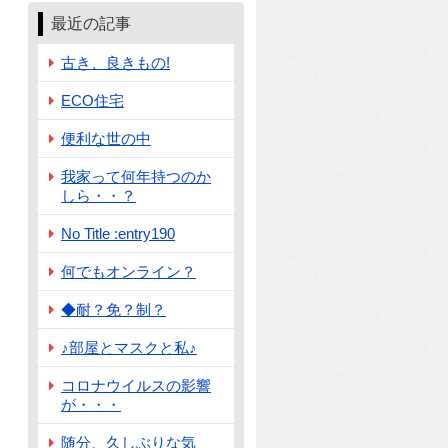
最近の記事
古き、良きもの!
ECO住宅
便利な世の中
我家って何年持つのか
しら・・？
No Title :entry190
何でもオンライン？
◆耐？免？制？
♪部屋とマスクと私♪
コロナウイルスの影響
が・・・
随分、久しぶりな気