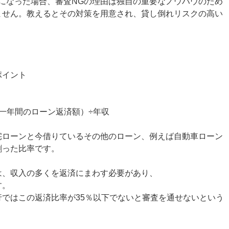
になった場合、審査NGの理由は独自の重要なノウハウのため
ません。教えるとその対策を用意され、貸し倒れリスクの高い
ポイント
一年間のローン返済額）÷年収
宅ローンと今借りているその他のローン、例えば自動車ローン
割った比率です。
は、収入の多くを返済にまわす必要があり、
す。
ではこの返済比率が35％以下でないと審査を通せないという