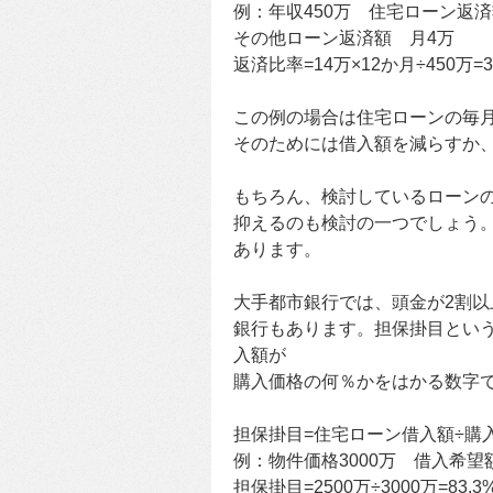
例：年収450万 住宅ローン返済
その他ローン返済額 月4万
返済比率=14万×12か月÷450万=3
この例の場合は住宅ローンの毎
そのためには借入額を減らすか
もちろん、検討しているローン
抑えるのも検討の一つでしょう
あります。
大手都市銀行では、頭金が2割
銀行もあります。担保掛目とい
入額が
購入価格の何％かをはかる数字
担保掛目=住宅ローン借入額÷購
例：物件価格3000万 借入希望額
担保掛目=2500万÷3000万=83.3