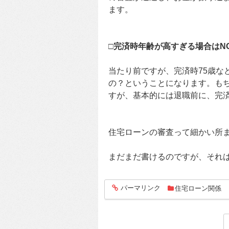
ます。
□完済時年齢が高すぎる場合はN
当たり前ですが、完済時75歳な
の？ということになります。も
すが、基本的には退職前に、完
住宅ローンの審査って細かい所
まだまだ書けるのですが、それ
パーマリンク
住宅ローン関係
entry219