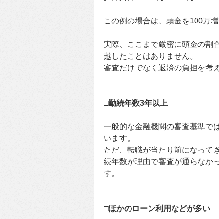
この例の場合は、頭金を100万
実際、ここまで厳密に頭金の割
越したことはありません。
審査だけでなく返済の負担を考
□勤続年数3年以上
一般的な金融機関の審査基準で
います。
ただ、転職が当たり前になって
続年数が理由で審査が通らなかっ
す。
□ほかのローン利用などが多い