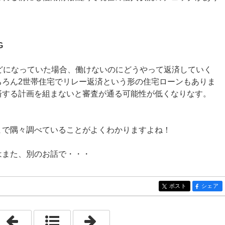
G
どになっていた場合、働けないのにどうやって返済していく
ちろん2世帯住宅でリレー返済という形の住宅ローンもありま
済する計画を組まないと審査が通る可能性が低くなりなす。
まで隅々調べていることがよくわかりますよね！
はまた、別のお話で・・・
ポスト
シェア
entry219
entry219
「平均年収と借入金額」
「知らなかったではすまされない！