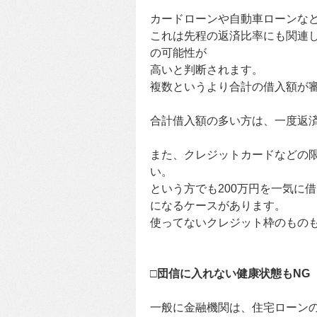
カードローンや自動車ローンな
これは先程の返済比率にも関連
の可能性が
高いと判断されます。
複数というより合計の借入額が
合計借入額の多い方は、一度返
また、クレジットカードなどの限
い。
という方でも200万円を一気に
になるケースがあります。
使ってないクレジット枠のもの
□団信に入れない健康状態もNG
一般に金融機関は、住宅ローン