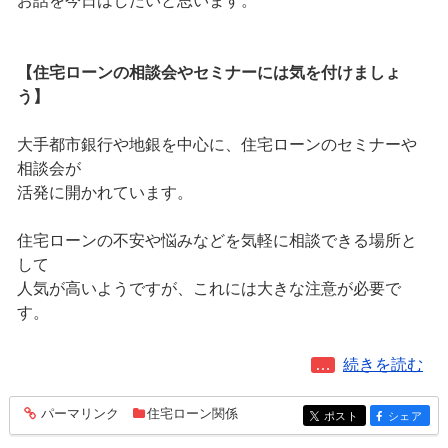
お話を今日はしたいと思います。
【住宅ローンの相談会やセミナーには気を付けましょ
う】
大手都市銀行や地銀を中心に、住宅ローンのセミナーや
相談会が
活発に開かれています。
住宅ローンの不安や悩みなどを気軽に相談できる場所と
して
人気が高いようですが、これには大きな注意が必要で
す。
続きを読む
「住宅ローン
パーマリンク
住宅ローン関係
entry216
ポスト
シェア
entry216
entry216