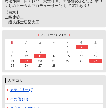
現場作業、図面作成、資金計画、土地相談などなど”家づ
くりのトータルプロデューサー”として定評あり！
【資格】
二級建築士
一級技能士建築大工
«
2018年2月24日
»
日
月
火
水
木
金
土
1
2
3
4
5
6
7
8
9
10
11
12
13
14
15
16
17
18
19
20
21
22
23
24
25
26
27
28
カテゴリ
カテゴリー (4)
その他 (11)