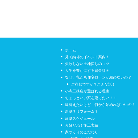
ホーム
見て納得のイベント案内！
失敗しない土地探しのコツ
人生を豊かにする資金計画
なぜ、私たち住宅ローンが組めないの？
ご存知ですか？こんな話！
小寺工務店が選ばれる理由
ちょっといい家を建てたい！！
建替えたいけど、何から始めればいいの？
新築？リフォーム？
建築スケジュール
素敵だね！施工実績
家づくりのこだわり