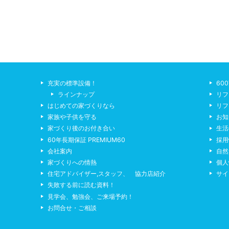
充実の標準設備！
60
ラインナップ
リフ
はじめての家づくりなら
リフ
家族や子供を守る
お知
家づくり後のお付き合い
生活
60年長期保証 PREMIUM60
採用
会社案内
自然
家づくりへの情熱
個人
住宅アドバイザー,スタッフ、 協力店紹介
サイ
失敗する前に読む資料！
見学会、勉強会、ご来場予約！
お問合せ・ご相談