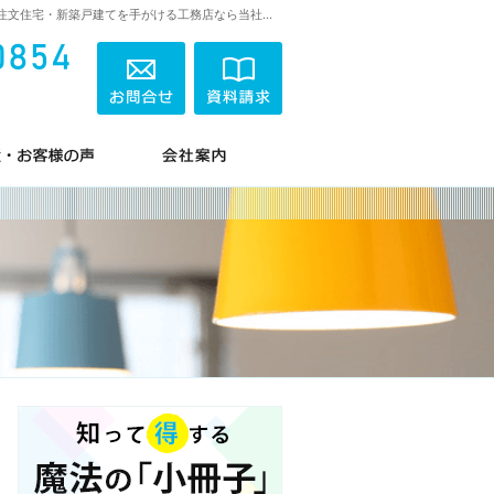
プロの目線からご提案。東京都東久留米市の注文住宅・新築戸建てを手がける工務店なら当社へ。
042-474-0854
営業時間
お問合せ
資料請求
8:00～19:00
定休日
日曜日・祝祭日
標準設備！
素敵だね！施工実績
会社案内
042-474-0854
営業時
お問合せ
資料請求
間
8:00
～
19:00
定休日