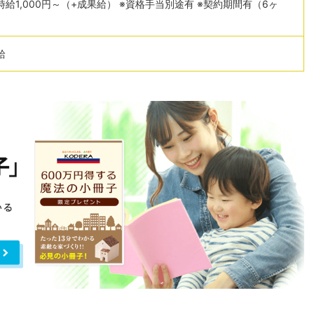
給1,000円～（+成果給） ※資格手当別途有 ※契約期間有（6ヶ
給