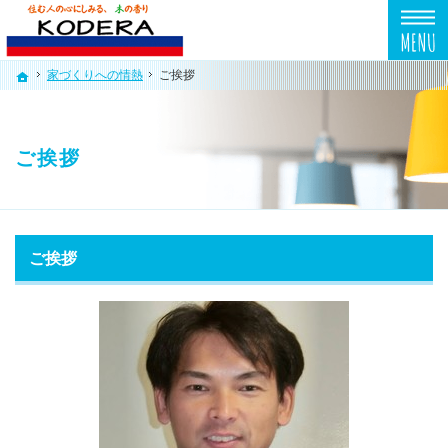
プロの目線からご提案。東京都東久留米市の注文住宅・新築戸建てを手がける工務店なら
東京都東久留米市の新築・注文住宅・新築戸建てを手がける工務店なら小寺工務店
家づくりへの情熱
家づくりへの情熱
ご挨拶
ご挨拶
ホーム
ホーム
ご挨拶
ご挨拶